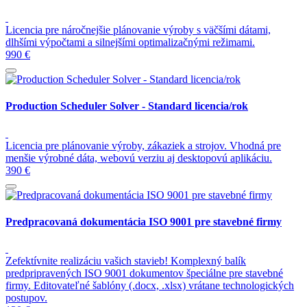
Licencia pre náročnejšie plánovanie výroby s väčšími dátami,
dlhšími výpočtami a silnejšími optimalizačnými režimami.
990 €
Production Scheduler Solver - Standard licencia/rok
Licencia pre plánovanie výroby, zákaziek a strojov. Vhodná pre
menšie výrobné dáta, webovú verziu aj desktopovú aplikáciu.
390 €
Predpracovaná dokumentácia ISO 9001 pre stavebné firmy
Zefektívnite realizáciu vašich stavieb! Komplexný balík
predpripravených ISO 9001 dokumentov špeciálne pre stavebné
firmy. Editovateľné šablóny (.docx, .xlsx) vrátane technologických
postupov.