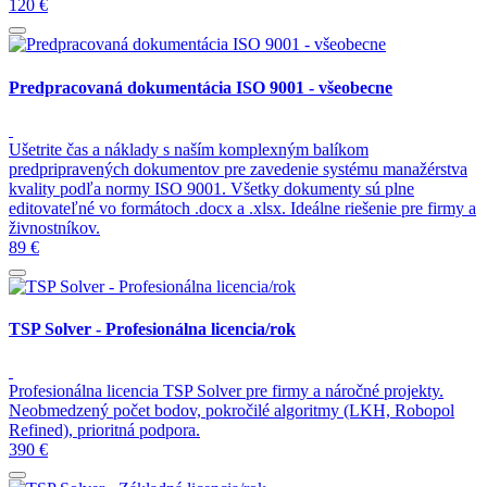
120 €
Predpracovaná dokumentácia ISO 9001 - všeobecne
Ušetrite čas a náklady s naším komplexným balíkom
predpripravených dokumentov pre zavedenie systému manažérstva
kvality podľa normy ISO 9001. Všetky dokumenty sú plne
editovateľné vo formátoch .docx a .xlsx. Ideálne riešenie pre firmy a
živnostníkov.
89 €
TSP Solver - Profesionálna licencia/rok
Profesionálna licencia TSP Solver pre firmy a náročné projekty.
Neobmedzený počet bodov, pokročilé algoritmy (LKH, Robopol
Refined), prioritná podpora.
390 €