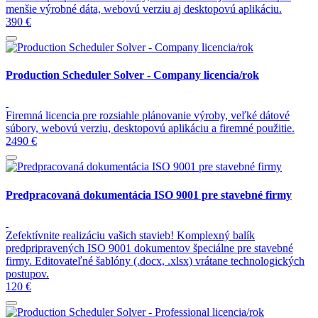
menšie výrobné dáta, webovú verziu aj desktopovú aplikáciu.
390 €
Production Scheduler Solver - Company licencia/rok
Firemná licencia pre rozsiahle plánovanie výroby, veľké dátové
súbory, webovú verziu, desktopovú aplikáciu a firemné použitie.
2490 €
Predpracovaná dokumentácia ISO 9001 pre stavebné firmy
Zefektívnite realizáciu vašich stavieb! Komplexný balík
predpripravených ISO 9001 dokumentov špeciálne pre stavebné
firmy. Editovateľné šablóny (.docx, .xlsx) vrátane technologických
postupov.
120 €