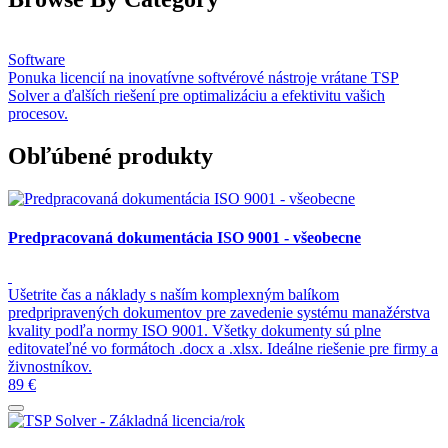
Software
Ponuka licencií na inovatívne softvérové nástroje vrátane TSP
Solver a ďalších riešení pre optimalizáciu a efektivitu vašich
procesov.
Obľúbené produkty
Predpracovaná dokumentácia ISO 9001 - všeobecne
Ušetrite čas a náklady s naším komplexným balíkom
predpripravených dokumentov pre zavedenie systému manažérstva
kvality podľa normy ISO 9001. Všetky dokumenty sú plne
editovateľné vo formátoch .docx a .xlsx. Ideálne riešenie pre firmy a
živnostníkov.
89 €