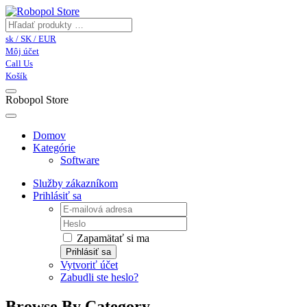
sk / SK / EUR
Môj účet
Call Us
Košík
Robopol Store
Domov
Kategórie
Software
Služby zákazníkom
Prihlásiť sa
Zapamätať si ma
Prihlásiť sa
Vytvoriť účet
Zabudli ste heslo?
Browse By Category