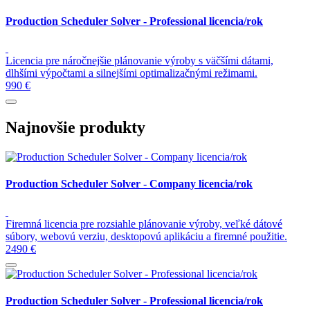
Production Scheduler Solver - Professional licencia/rok
Licencia pre náročnejšie plánovanie výroby s väčšími dátami,
dlhšími výpočtami a silnejšími optimalizačnými režimami.
990 €
Najnovšie produkty
Production Scheduler Solver - Company licencia/rok
Firemná licencia pre rozsiahle plánovanie výroby, veľké dátové
súbory, webovú verziu, desktopovú aplikáciu a firemné použitie.
2490 €
Production Scheduler Solver - Professional licencia/rok