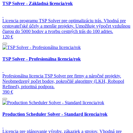
TSP Solver - Základná licencia/rok
Licencia programu TSP Solver pre optimalizáciu trás. Vhodná pre
cestovateľské účely a menšie projekty. Umožňuje výpočet vzdušnou
čiarou do 5000 bodov a tvorbu cestných trás do 100 adries.
120 €
TSP Solver - Profesionálna licencia/rok
Profesionálna licencia TSP Solver pre firmy a náročné projekty.
Neobmedzený počet bodov, pokročilé algoritmy (LKH, Robopol
Refined), prioritná podpora.
390 €
Production Scheduler Solver - Standard licencia/rok
Licencia pre plánovanie výroby, zákaziek a strojov. Vhodná pre